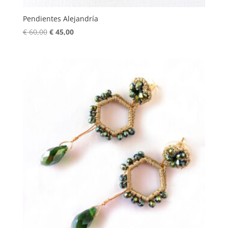
Pendientes Alejandría
El
El
€
60,00
€
45,00
precio
precio
original
actual
era:
es:
€ 60,00.
€ 45,00.