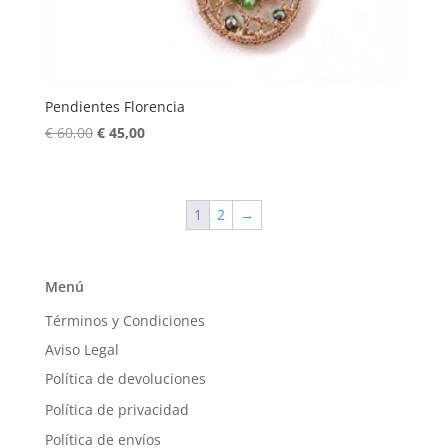
Pendientes Florencia
El
El
€
60,00
€
45,00
precio
precio
original
actual
era:
es:
1
2
→
€ 60,00.
€ 45,00.
Menú
Términos y Condiciones
Aviso Legal
Política de devoluciones
Política de privacidad
Política de envíos