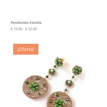
Pendientes Estrella
Rango
€
19,00
-
€
22,00
de
precios:
desde
¡Oferta!
€ 19,00
hasta
€ 22,00