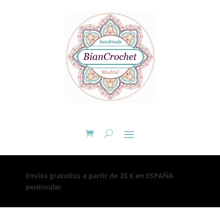
Envíos gratuítos a partir de 25 € en ESPAÑA
penínsular