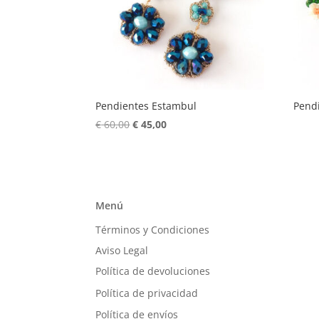
Pendientes Estambul
Pendi
El
El
€
60,00
€
45,00
precio
precio
original
actual
era:
es:
€ 60,00.
€ 45,00.
Menú
Términos y Condiciones
Aviso Legal
Política de devoluciones
Política de privacidad
Política de envíos