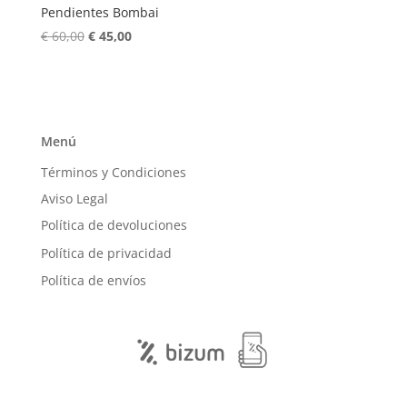
Pendientes Bombai
El
El
€
60,00
€
45,00
precio
precio
original
actual
era:
es:
€ 60,00.
€ 45,00.
Menú
Términos y Condiciones
Aviso Legal
Política de devoluciones
Política de privacidad
Política de envíos